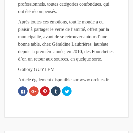
professionnels, toutes catégories confondues, qui
ont été récompensés.
Après toutes ces émotions, tout le monde a eu
plaisir à partager le verre de l’amitié, offert par la
municipalité, avant de se retrouver autour d’une
bonne table, chez Géraldine Laubrières, lauréate
depuis la première année, en 2010, des Fourchettes
d’or, un retour aux sources, en quelque sorte.
Gohory GUYLEM
Article également disponible sur www.orcines.fr
C
C
C
C
C
l
l
l
l
l
i
i
i
i
i
q
q
q
q
q
u
u
u
u
u
e
e
e
e
e
z
z
z
z
z
p
p
p
p
p
o
o
o
o
o
u
u
u
u
u
r
r
r
r
r
p
p
p
p
p
a
a
a
a
a