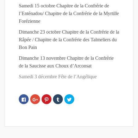
Samedi 15 octobre Chapitre de la Confrérie de
l’Enténadou/ Chapitre de la Confrérie de la Myrtille
Forézienne
Dimanche 23 octobre Chapitre de la Confrérie de la
Râpée / Chapitre de la Confrérie des Talmeliers du
Bon Pain
Dimanche 13 novembre Chapitre de la Confrérie
de la Saucisse aux Choux d’Arconsat
Samedi 3 décembre Fête de l’Angélique
C
C
C
C
C
l
l
l
l
l
i
i
i
i
i
q
q
q
q
q
u
u
u
u
u
e
e
e
e
e
z
z
z
z
z
p
p
p
p
p
o
o
o
o
o
u
u
u
u
u
r
r
r
r
r