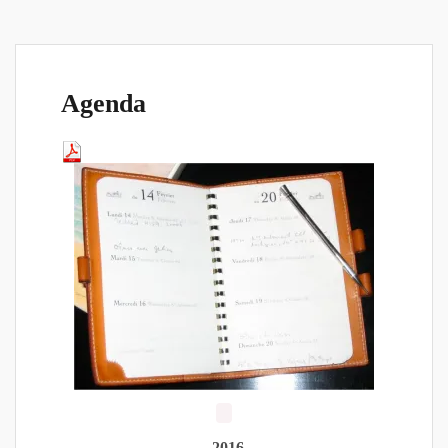
s
Agenda
2016